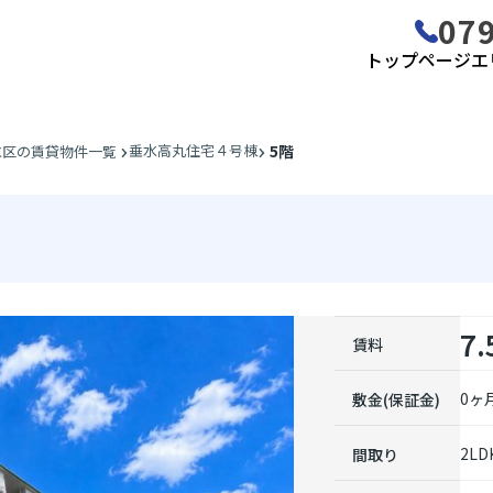
079
トップページ
エ
垂水高丸住宅４号棟
5階
水区の賃貸物件一覧
7.
賃料
0ヶ月
敷金(保証金)
2LD
間取り