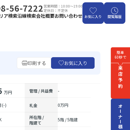
8-56-7222
営業時間：10:00～19:00
定休日：不定休
リア検索
沿線検索
会社概要
お問い合わせ
お気に入り
閲覧履歴
簡単
60秒で
印刷する
お気に入り
来店予約
5
管理 / 共益費
-
万円
(-)
0万円
礼金
オーナー様はこちら
所在階 /
K
5階 / 5階建
階建て