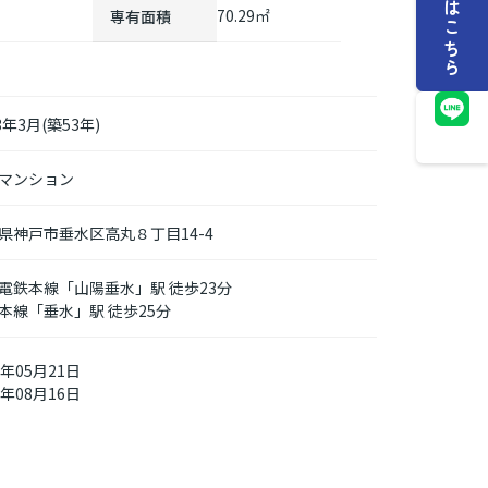
70.29㎡
専有面積
3年3月(築53年)
マンション
県
神戸市垂水区
高丸
８丁目14-4
電鉄本線
「
山陽垂水
」駅 徒歩23分
本線
「
垂水
」駅 徒歩25分
6年05月21日
6年08月16日