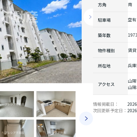
南
方角
空有
駐車場
197
築年数
賃貸
物件種別
兵庫
所在地
山陽
アクセス
山陽
情報掲載日：
202
次回更新予定日：
202