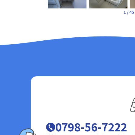
1
/
45
0798-56-7222