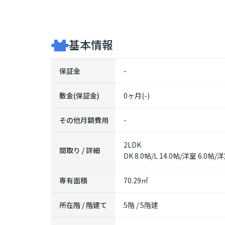
基本情報
保証金
-
敷金(保証金)
0ヶ月(-)
その他月額費用
-
2LDK
間取り / 詳細
DK 8.0帖
/
L 14.0帖
/
洋室 6.0帖
/
洋
専有面積
70.29㎡
所在階 / 階建て
5階 / 5階建