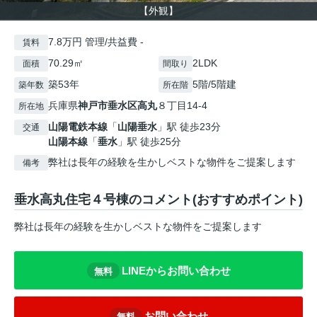
【外観】
7.8万円 管理/共益費 -
賃料
70.29㎡
2LDK
面積
間取り
築53年
5階/5階建
築年数
所在階
兵庫県
神戸市垂水区
高丸
８丁目14-4
所在地
山陽電鉄本線
「
山陽垂水
」駅 徒歩23分
交通
山陽本線
「
垂水
」駅 徒歩25分
弊社は長年の経験を生かしベストな物件をご提案します
備考
垂水高丸住宅４号棟のコメント(おすすめポイント)
弊社は長年の経験を生かしベストな物件をご提案します
LINEからお問い合わせ
無料
お問い合わせ
無料