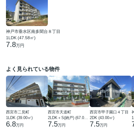
神戸市垂水区南多聞台８丁目
1LDK (47.58㎡)
7.8
万円
よく見られている物件
西宮市二見町
西宮市天道町
西宮市甲子園口４丁目
1LDK (39.00㎡)
2LDK＋S(納戸) (67.00㎡)
2DK (43.00㎡)
1
6.8
7.5
7.5
万円
万円
万円