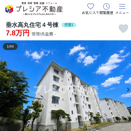
お気に入り
閲覧履歴
メニュー
垂水高丸住宅４号棟
空室1
7.8万円
管理/共益費 -
1
/
44