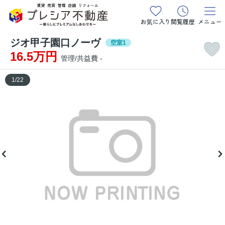
お気に入り
閲覧履歴
メニュー
ジオ甲子園口ノーヴ
空室1
16.5万円
管理/共益費 -
1
/
22