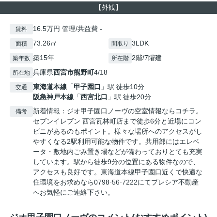
【外観】
16.5万円 管理/共益費 -
賃料
73.26㎡
3LDK
面積
間取り
築15年
2階/7階建
築年数
所在階
兵庫県
西宮市
熊野町
4/18
所在地
東海道本線
「
甲子園口
」駅 徒歩10分
交通
阪急神戸本線
「
西宮北口
」駅 徒歩20分
新着情報：ジオ甲子園口ノーヴの空室情報ならコチラ。
備考
セブンイレブン 西宮瓦林町店まで徒歩6分と近場にコン
ビニがあるのもポイント。様々な場所へのアクセスがし
やすくなる2駅利用可能な物件です。共用部にはエレベ
ータ・敷地内ごみ置き場などが備わっておりとても充実
しています。駅から徒歩9分の位置にある物件なので、
アクセスも良好です。東海道本線甲子園口近くで快適な
住環境をお求めなら0798-56-7222にてプレシア不動産
へお気軽にご連絡下さい。