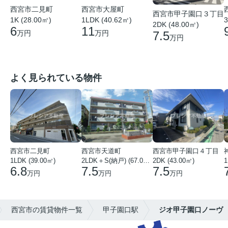
西宮市二見町
西宮市大屋町
西宮市甲子園口３丁目
1K (28.00㎡)
1LDK (40.62㎡)
3
2DK (48.00㎡)
6
11
万円
万円
7.5
万円
よく見られている物件
西宮市二見町
西宮市天道町
西宮市甲子園口４丁目
1LDK (39.00㎡)
2LDK＋S(納戸) (67.00㎡)
2DK (43.00㎡)
1
6.8
7.5
7.5
万円
万円
万円
西宮市の賃貸物件一覧
甲子園口駅
ジオ甲子園口ノーヴ