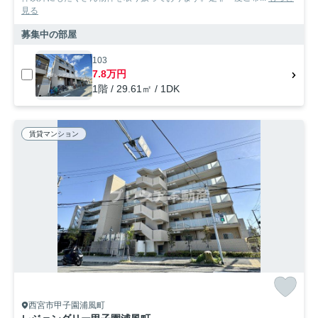
見る
募集中の部屋
103
7.8万円
1階 / 29.61㎡ / 1DK
賃貸マンション
西宮市甲子園浦風町