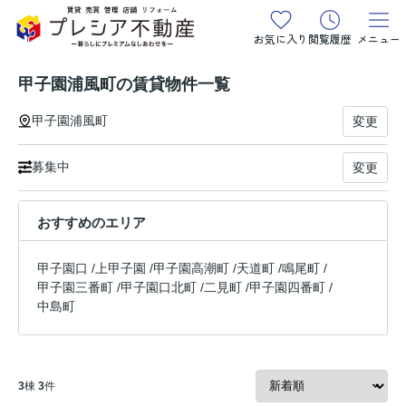
お気に入り
閲覧履歴
メニュー
甲子園浦風町の賃貸物件一覧
甲子園浦風町
変更
募集中
変更
おすすめのエリア
甲子園口
/
上甲子園
/
甲子園高潮町
/
天道町
/
鳴尾町
/
甲子園三番町
/
甲子園口北町
/
二見町
/
甲子園四番町
/
中島町
3
棟
3
件