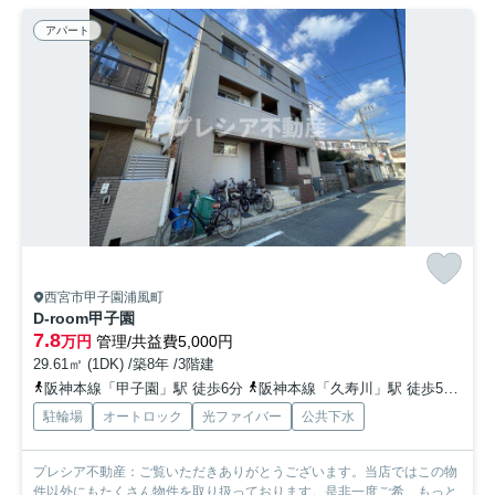
アパート
西宮市甲子園浦風町
D-room甲子園
7.8
万円
管理/共益費5,000円
29.61㎡ (1DK) /築8年 /3階建
阪神本線「甲子園」駅 徒歩6分
阪神本線「久寿川」駅 徒歩5分
阪
駐輪場
オートロック
光ファイバー
公共下水
プレシア不動産：ご覧いただきありがとうございます。当店ではこの物
件以外にもたくさん物件を取り扱っております。是非一度ご希...
もっと