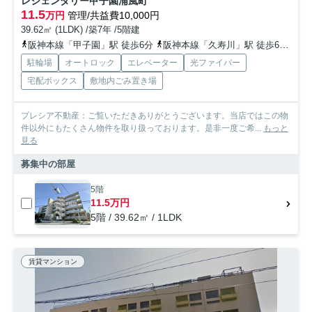
レジェンダリー甲子園浦風町
11.5
万円
管理/共益費10,000円
39.62㎡ (1LDK) /築7年 /5階建
阪神本線「甲子園」駅 徒歩6分
阪神本線「久寿川」駅 徒歩6分
阪
駐輪場
オートロック
エレベーター
光ファイバー
宅配ボックス
敷地内ごみ置き場
プレシア不動産：ご覧いただきありがとうございます。当店ではこの物
件以外にもたくさん物件を取り扱っております。是非一度ご希...
もっと
見る
募集中の部屋
5階
11.5万円
5階 / 39.62㎡ / 1LDK
賃貸マンション