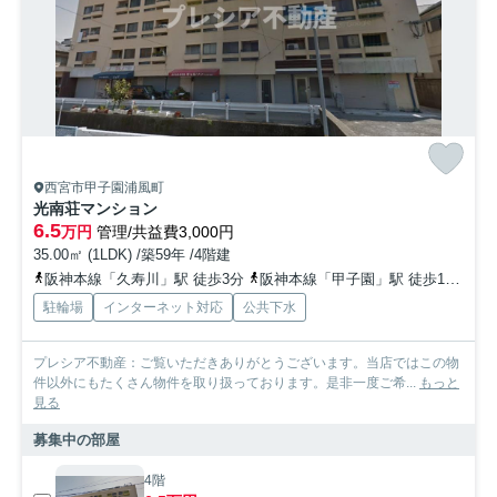
西宮市甲子園浦風町
光南荘マンション
6.5
万円
管理/共益費3,000円
35.00㎡ (1LDK) /築59年 /4階建
阪神本線「久寿川」駅 徒歩3分
阪神本線「甲子園」駅 徒歩10分
阪
駐輪場
インターネット対応
公共下水
プレシア不動産：ご覧いただきありがとうございます。当店ではこの物
件以外にもたくさん物件を取り扱っております。是非一度ご希...
もっと
見る
募集中の部屋
4階