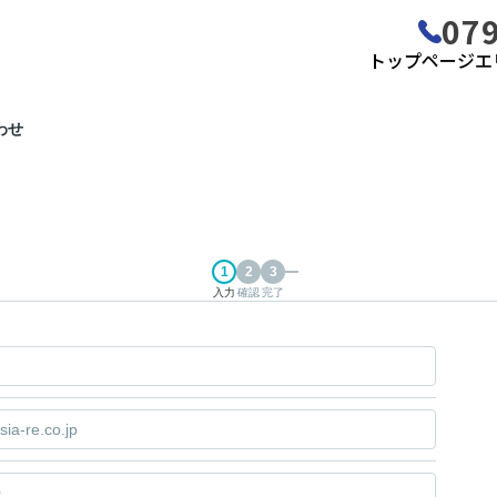
079
トップページ
エ
わせ
入力
確認
完了