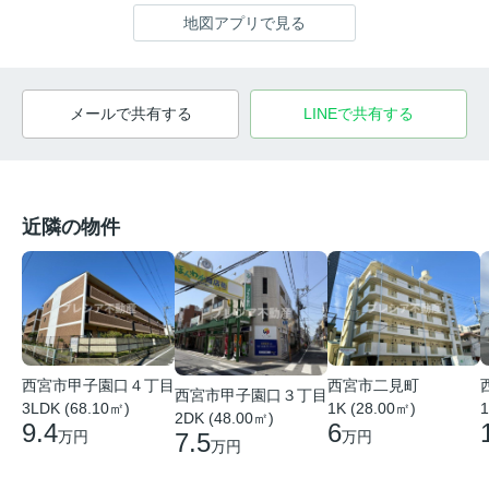
地図アプリで見る
メールで共有する
LINEで共有する
近隣の物件
西宮市甲子園口４丁目
西宮市二見町
西宮市甲子園口３丁目
3LDK (68.10㎡)
1K (28.00㎡)
1
2DK (48.00㎡)
9.4
6
万円
万円
7.5
万円