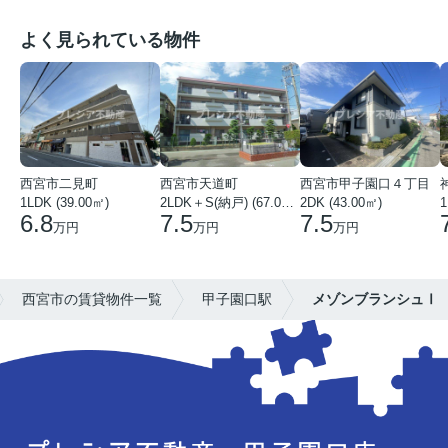
よく見られている物件
西宮市二見町
西宮市天道町
西宮市甲子園口４丁目
1LDK (39.00㎡)
2LDK＋S(納戸) (67.00㎡)
2DK (43.00㎡)
1
6.8
7.5
7.5
万円
万円
万円
西宮市の賃貸物件一覧
甲子園口駅
メゾンブランシュⅠ