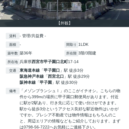
【外観】
- 管理/共益費 -
賃料
-
1LDK
面積
間取り
築36年
3階/3階建
築年数
所在階
兵庫県
西宮市
甲子園口北町
17-14
所在地
東海道本線
「
甲子園口
」駅 徒歩3分
交通
阪急神戸本線
「
西宮北口
」駅 徒歩29分
阪神本線
「
甲子園
」駅 徒歩30分
「メゾンブランシュⅠ」のここがイチオシ。こちらの物
備考
件から399mの場所に甲子園口郵便局があります。付近
に駅が2駅あり、行き先に応じて使い分けができます。
駅から徒歩3分というアクセス良好な駅近物件はいかが
ですか。プレシア不動産では物件情報はもちろんのこ
と、周辺エリアの情報などもご紹介しております。まず
は0798-56-7222へお気軽にご連絡下さい。