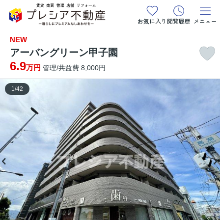
お気に入り
閲覧履歴
メニュー
NEW
アーバングリーン甲子園
6.9
万円
管理/共益費 8,000円
1
/
42