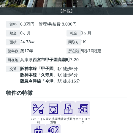
【外観】
6.9万円 管理/共益費 8,000円
賃料
0ヶ月
0ヶ月
敷金
礼金
24.78㎡
1K
面積
間取り
築17年
8階/10階建
築年数
所在階
兵庫県
西宮市
甲子園高潮町
7-20
所在地
阪神本線
「
甲子園
」駅 徒歩6分
交通
阪神本線
「
久寿川
」駅 徒歩6分
阪急今津線
「
今津
」駅 徒歩16分
物件の特徴
バストイレ
室内洗濯機
独立洗面台
オートロッ
別
置場
ク