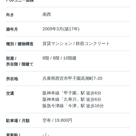
バルコニー面積
南西
向き
2009年3月(築17年)
築年月
賃貸マンション / 鉄筋コンクリート
種別 / 建物構造
8階 / 8階 / 10階建
部屋 /
所在階 / 階建て
兵庫県
西宮市
甲子園高潮町
7-20
所在地
阪神本線
「
甲子園
」駅 徒歩6分
交通
阪神本線
「
久寿川
」駅 徒歩6分
阪急今津線
「
今津
」駅 徒歩16分
空有 / 19,800円
駐車場 / 月額
- / -
更新料 /