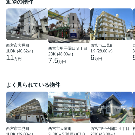
近隣の物件
西宮市大屋町
西宮市二見町
西宮市甲子園口３丁目
1LDK (40.62㎡)
1K (28.00㎡)
3
2DK (48.00㎡)
11
6
7.5
万円
万円
万円
よく見られている物件
西宮市二見町
西宮市天道町
西宮市甲子園口４丁目
1LDK (39.00㎡)
2LDK＋S(納戸) (67.00㎡)
2DK (43.00㎡)
1