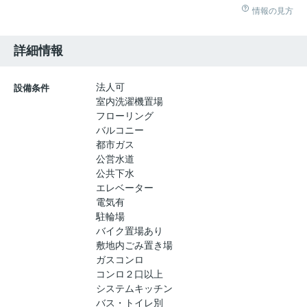
情報の見方
詳細情報
法人可
設備条件
室内洗濯機置場
フローリング
バルコニー
都市ガス
公営水道
公共下水
エレベーター
電気有
駐輪場
バイク置場あり
敷地内ごみ置き場
ガスコンロ
コンロ２口以上
システムキッチン
バス・トイレ別