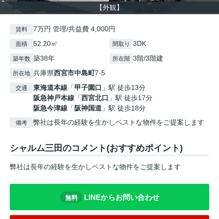
【外観】
7万円 管理/共益費 4,000円
賃料
52.20㎡
3DK
面積
間取り
築38年
3階/3階建
築年数
所在階
兵庫県
西宮市
中島町
7-5
所在地
東海道本線
「
甲子園口
」駅 徒歩13分
交通
阪急神戸本線
「
西宮北口
」駅 徒歩17分
阪急今津線
「
阪神国道
」駅 徒歩18分
弊社は長年の経験を生かしベストな物件をご提案します
備考
シャルム三田のコメント(おすすめポイント)
弊社は長年の経験を生かしベストな物件をご提案します
LINEからお問い合わせ
無料