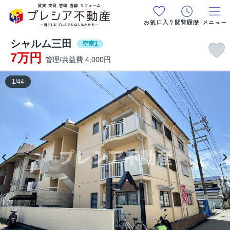
お気に入り
閲覧履歴
メニュー
シャルム三田
空室1
7万円
管理/共益費 4,000円
1
/
44