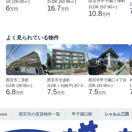
西宮市甲子園三保町
1K (28.00㎡)
2LDK (60.96㎡)
2
6
16.7
1LDK (52.90㎡)
万円
万円
10.8
万円
よく見られている物件
西宮市二見町
西宮市天道町
西宮市甲子園口４丁目
1LDK (39.00㎡)
2LDK＋S(納戸) (67.00㎡)
2DK (43.00㎡)
1
6.8
7.5
7.5
万円
万円
万円
ia
西宮市の賃貸物件一覧
甲子園口駅
シャルム三田