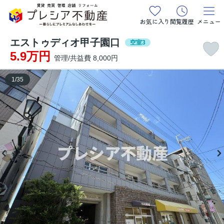
お気に入り
閲覧履歴
メニュー
エストゥディオ甲子園口
空室3
5.9万円
管理/共益費 8,000円
1
/
35