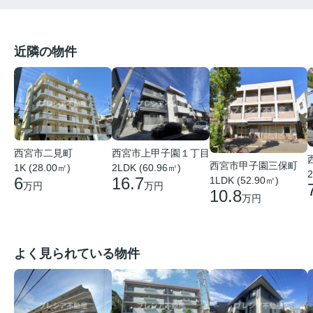
近隣の物件
西宮市二見町
西宮市上甲子園１丁目
西宮市甲子園三保町
1K (28.00㎡)
2LDK (60.96㎡)
2
6
16.7
1LDK (52.90㎡)
万円
万円
10.8
万円
よく見られている物件