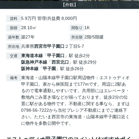
【外観】
5.9万円 管理/共益費 8,000円
賃料
28.10㎡
1K
面積
間取り
築27年
2階/5階建
築年数
所在階
兵庫県
西宮市
甲子園口
２丁目5-7
所在地
東海道本線
「
甲子園口
」駅 徒歩2分
交通
阪急神戸本線
「
西宮北口
」駅 徒歩29分
阪神本線
「
甲子園
」駅 徒歩26分
東海道・山陽本線甲子園口駅周辺物件：エストゥディオ
備考
甲子園口。家から林医院まで177mです。周辺に2駅あ
るので電車通勤しやすいです。共用部にはエレベータ・
敷地内ごみ置き場などが揃っております。徒歩2分の位
置に駅がある物件です。不動産に関する事なら、まずは
0798-56-7222から当社プレシア不動産にまでご連絡下
さい。ただいま西宮市の東海道・山陽本線甲子園口近く
に物件を多数公開中です。