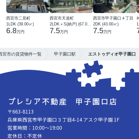
西宮市二見町
西宮市天道町
西宮市甲子園口４丁目
1LDK (39.00㎡)
2LDK＋S(納戸) (67.00㎡)
2DK (43.00㎡)
1
6.8
7.5
7.5
万円
万円
万円
西宮市の賃貸物件一覧
甲子園口駅
エストゥディオ甲子園口
〒663-8113
兵庫県西宮市甲子園口３丁目4-14 アスク甲子園 1F
営業時間：10:00～19:00
定休日：不定休