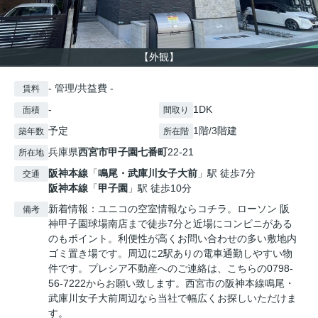
【外観】
- 管理/共益費 -
賃料
-
1DK
面積
間取り
予定
1階/3階建
築年数
所在階
兵庫県
西宮市
甲子園七番町
22-21
所在地
阪神本線
「
鳴尾・武庫川女子大前
」駅 徒歩7分
交通
阪神本線
「
甲子園
」駅 徒歩10分
新着情報：ユニコの空室情報ならコチラ。ローソン 阪
備考
神甲子園球場南店まで徒歩7分と近場にコンビニがある
のもポイント。利便性が高くお問い合わせの多い敷地内
ゴミ置き場です。周辺に2駅ありの電車通勤しやすい物
件です。プレシア不動産へのご連絡は、こちらの0798-
56-7222からお願い致します。西宮市の阪神本線鳴尾・
武庫川女子大前周辺なら当社で幅広くお探しいただけま
す。