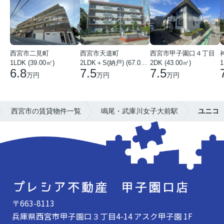
西宮市二見町
西宮市天道町
西宮市甲子園口４丁目
1LDK (39.00㎡)
2LDK＋S(納戸) (67.00㎡)
2DK (43.00㎡)
1
6.8
7.5
7.5
万円
万円
万円
西宮市の賃貸物件一覧
鳴尾・武庫川女子大前駅
ユニコ
〒663-8113
兵庫県西宮市甲子園口３丁目4-14 アスク甲子園 1F