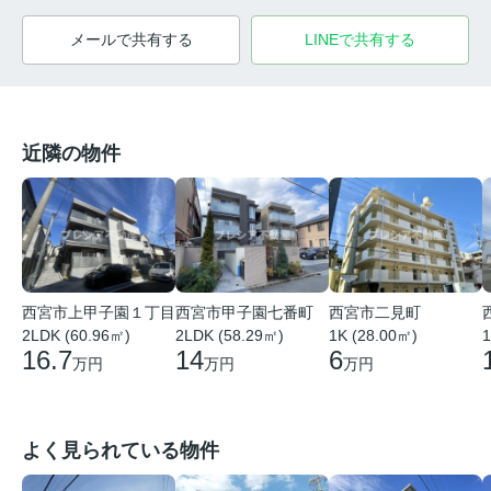
メールで共有する
LINEで共有する
近隣の物件
西宮市上甲子園１丁目
西宮市甲子園七番町
西宮市二見町
2LDK (60.96㎡)
2LDK (58.29㎡)
1K (28.00㎡)
1
16.7
14
6
万円
万円
万円
よく見られている物件