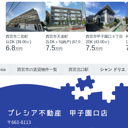
西宮市二見町
西宮市天道町
西宮市甲子園口４丁目
1LDK (39.00㎡)
2LDK＋S(納戸) (67.00㎡)
2DK (43.00㎡)
1
6.8
7.5
7.5
万円
万円
万円
ia
西宮市の賃貸物件一覧
西宮北口駅
シャン ドリエ
〒663-8113