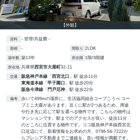
【外観】
- 管理/共益費 -
賃料
-
2LDK
面積
間取り
築13年
1階/3階建
築年数
所在階
兵庫県
西宮市
大屋町
32-11
所在地
阪急神戸本線
「
西宮北口
」駅 徒歩11分
交通
東海道本線
「
甲子園口
」駅 徒歩20分
阪急今津線
「
門戸厄神
」駅 徒歩22分
歩いて499mの場所に、生活協同組合コープこうべ コー
備考
プミニ大森があります。近くに駅が2つあるため、用途
や行き先に応じて駅を選べる物件です。こちらの物件は
マンションです。駅までのアクセスが良い、徒歩11分
のところに位置する物件です。ココ阪急神戸本線西宮北
口近辺にて、新着情報をお求めの方、0798-56-7222か
らプレシア不動産までご連絡を。良い情報が満載です。