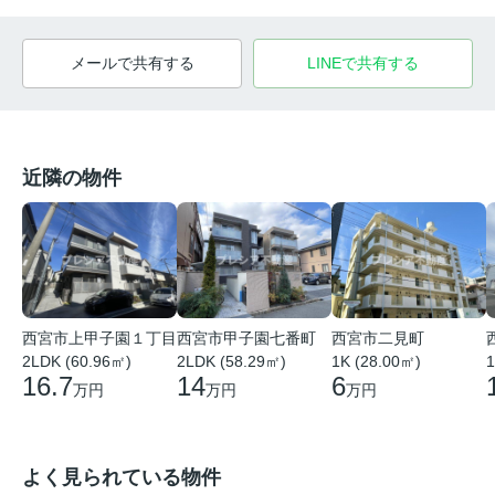
メールで共有する
LINEで共有する
近隣の物件
西宮市上甲子園１丁目
西宮市甲子園七番町
西宮市二見町
2LDK (60.96㎡)
2LDK (58.29㎡)
1K (28.00㎡)
1
16.7
14
6
万円
万円
万円
よく見られている物件