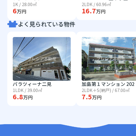
1K / 28.00㎡
2LDK / 60.96㎡
6
16.7
万円
万円
よく見られている物件
パラツィーナ二見
加島第１マンション 202
1LDK / 39.00㎡
2LDK＋S(納戸) / 67.00㎡
6.8
7.5
万円
万円