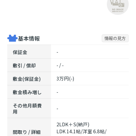
基本情報
情報の見方
-
保証金
- / -
敷引 / 償却
3万円(-)
敷金(保証金)
-
敷金積み増し
その他月額費
-
用
2LDK＋S(納戸)
LDK 14.1帖
/
洋室 6.8帖
/
間取り / 詳細