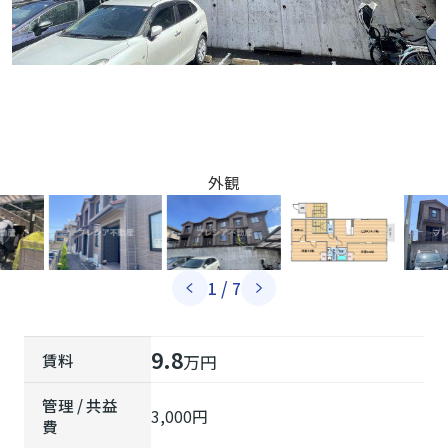
外観
/
1
7
9.8
賃料
万円
管理 / 共益
3,000円
費