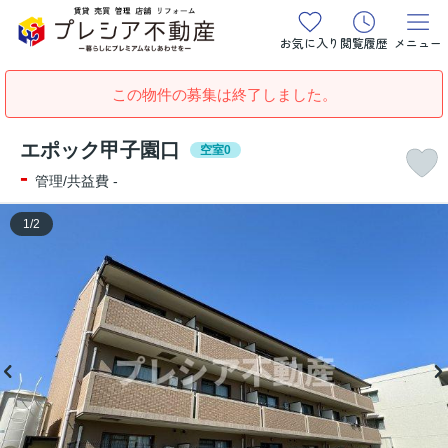
お気に入り
閲覧履歴
メニュー
この物件の募集は終了しました。
エポック甲子園口
空室0
-
管理/共益費 -
1
/
2