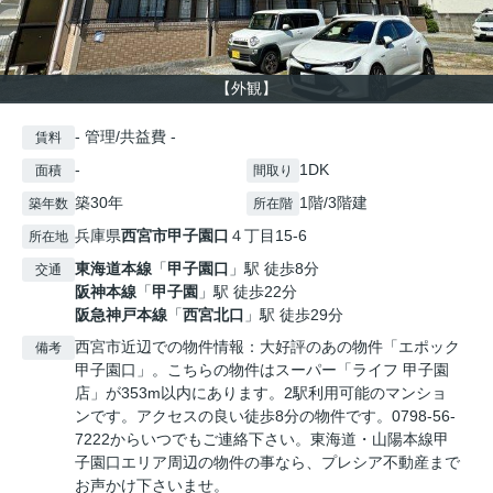
【外観】
- 管理/共益費 -
賃料
-
1DK
面積
間取り
築30年
1階/3階建
築年数
所在階
兵庫県
西宮市
甲子園口
４丁目15-6
所在地
東海道本線
「
甲子園口
」駅 徒歩8分
交通
阪神本線
「
甲子園
」駅 徒歩22分
阪急神戸本線
「
西宮北口
」駅 徒歩29分
西宮市近辺での物件情報：大好評のあの物件「エポック
備考
甲子園口」。こちらの物件はスーパー「ライフ 甲子園
店」が353m以内にあります。2駅利用可能のマンショ
ンです。アクセスの良い徒歩8分の物件です。0798-56-
7222からいつでもご連絡下さい。東海道・山陽本線甲
子園口エリア周辺の物件の事なら、プレシア不動産まで
お声かけ下さいませ。