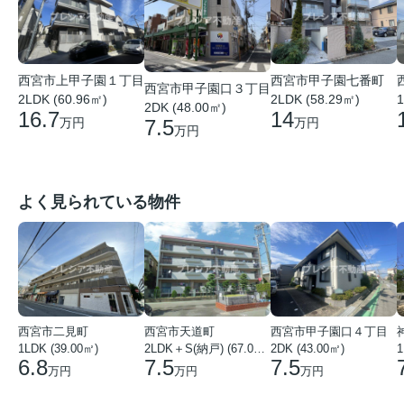
西宮市上甲子園１丁目
西宮市甲子園七番町
西宮市甲子園口３丁目
2LDK (60.96㎡)
2LDK (58.29㎡)
1
2DK (48.00㎡)
16.7
14
万円
万円
7.5
万円
よく見られている物件
西宮市二見町
西宮市天道町
西宮市甲子園口４丁目
1LDK (39.00㎡)
2LDK＋S(納戸) (67.00㎡)
2DK (43.00㎡)
1
6.8
7.5
7.5
万円
万円
万円