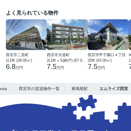
よく見られている物件
西宮市二見町
西宮市天道町
西宮市甲子園口４丁目
1LDK (39.00㎡)
2LDK＋S(納戸) (67.00㎡)
2DK (43.00㎡)
1
6.8
7.5
7.5
万円
万円
万円
ia
西宮市の賃貸物件一覧
東鳴尾駅
エムライズ西宮