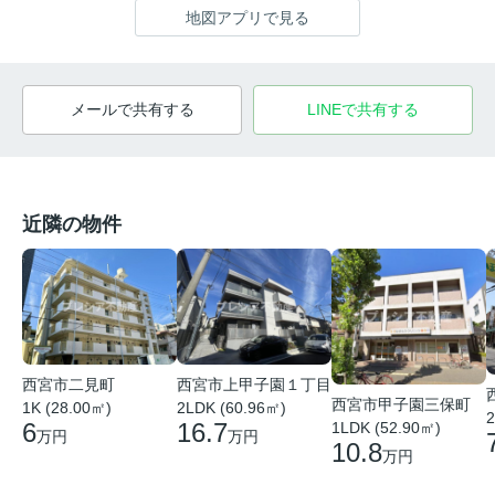
地図アプリで見る
メールで共有する
LINEで共有する
近隣の物件
西宮市二見町
西宮市上甲子園１丁目
西宮市甲子園三保町
1K (28.00㎡)
2LDK (60.96㎡)
2
6
16.7
1LDK (52.90㎡)
万円
万円
10.8
万円