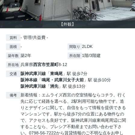
【外観】
- 管理/共益費 -
賃料
-
2LDK
面積
間取り
築2年
1階/3階建
築年数
所在階
兵庫県
西宮市
笠屋町
8-12
所在地
阪神武庫川線
「
東鳴尾
」駅 徒歩7分
交通
阪神本線
「
鳴尾・武庫川女子大前
」駅 徒歩10分
阪神武庫川線
「
洲先
」駅 徒歩13分
新着情報：エムライズ西宮の空室情報ならコチラ。行く
備考
先に応じて経路を選べる、2駅利用可能な物件です。造
りとデザインに関して、自信をもって情報を提供できる
マンションです。駅から徒歩7分の位置にある物件なの
で、アクセスも良好です。阪神武庫川線東鳴尾周辺に関
することなら、プレシア不動産までお問い合わせ下さ
い。0798-56-7222から賃貸情報のご不明な点をお申し