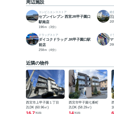
周辺施設
コンビニエンスストア
総
セブンイレブン 西宮JR甲子園口
三
駅南店
2
196ｍ（3分）
ドラッグストア
ド
ダイコクドラッグ JR甲子園口駅
マ
前店
2
258ｍ（4分）
近隣の物件
西宮市上甲子園１丁目
西宮市甲子園七番町
2LDK (60.96㎡)
2LDK (58.29㎡)
1
16.7
14
6
万円
万円