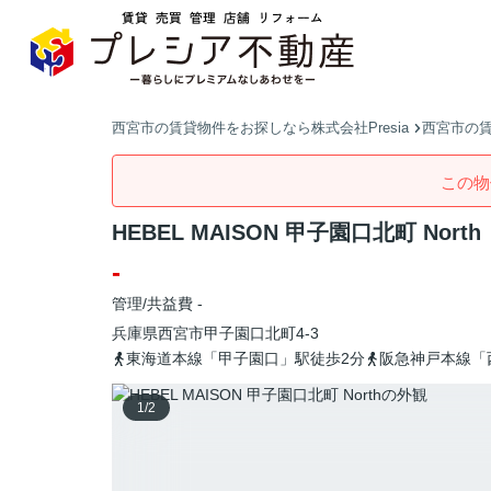
西宮市の賃貸物件をお探しなら株式会社Presia
西宮市の
この物
HEBEL MAISON 甲子園口北町 North
-
管理/共益費 -
兵庫県
西宮市
甲子園口北町
4-3
東海道本線「甲子園口」駅徒歩2分
阪急神戸本線「
1
/
2