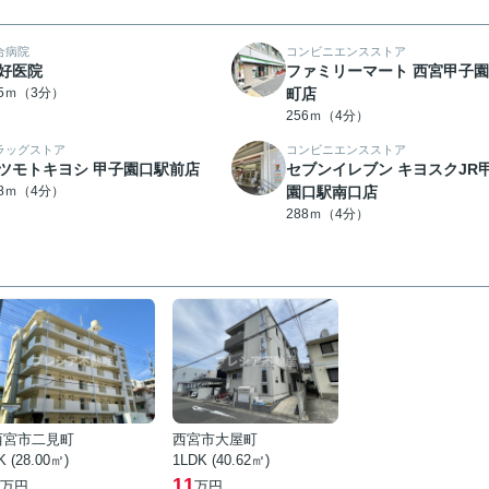
合病院
コンビニエンスストア
好医院
ファミリーマート 西宮甲子
05ｍ（3分）
町店
256ｍ（4分）
ラッグストア
コンビニエンスストア
ツモトキヨシ 甲子園口駅前店
セブンイレブン キヨスクJR
68ｍ（4分）
園口駅南口店
288ｍ（4分）
西宮市二見町
西宮市大屋町
K (28.00㎡)
1LDK (40.62㎡)
11
万円
万円