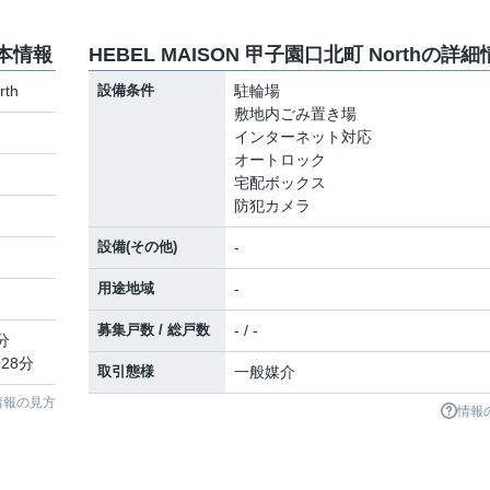
基本情報
HEBEL MAISON 甲子園口北町 Northの詳
th
設備条件
駐輪場
敷地内ごみ置き場
インターネット対応
オートロック
宅配ボックス
防犯カメラ
設備(その他)
-
用途地域
-
募集戸数 / 総戸数
- / -
分
28分
取引態様
一般媒介
情報の見方
情報