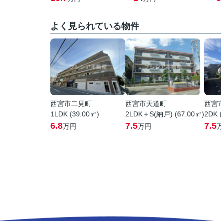
よく見られている物件
西宮市二見町
西宮市天道町
西宮
1LDK (39.00㎡)
2LDK＋S(納戸) (67.00㎡)
2DK 
6.8
7.5
7.5
万円
万円