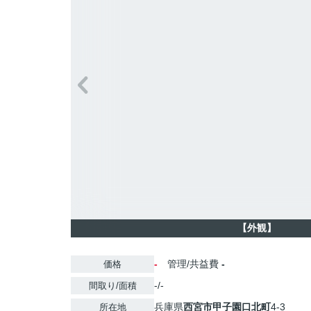
【外観】
-
管理/共益費
-
価格
-/-
間取り/面積
兵庫県
西宮市
甲子園口北町
4-3
所在地