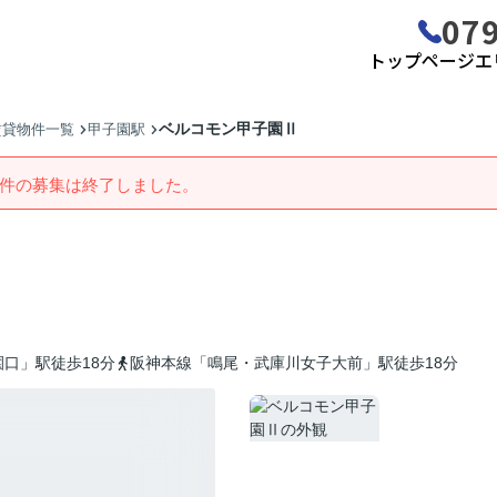
079
トップページ
エ
ベルコモン甲子園Ⅱ
賃貸物件一覧
甲子園駅
件の募集は終了しました。
口」駅徒歩18分
阪神本線「鳴尾・武庫川女子大前」駅徒歩18分