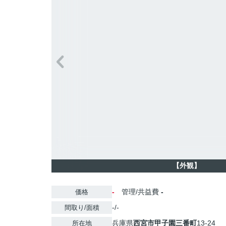
【外観】
-
管理/共益費
-
価格
-/-
間取り/面積
兵庫県
西宮市
甲子園三番町
13-24
所在地