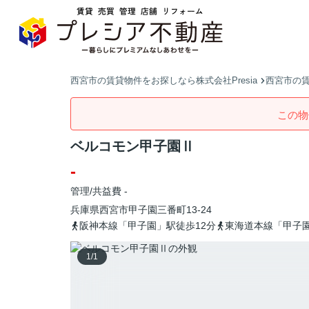
西宮市の賃貸物件をお探しなら株式会社Presia
西宮市の
この物
ベルコモン甲子園Ⅱ
-
管理/共益費 -
兵庫県
西宮市
甲子園三番町
13-24
阪神本線「甲子園」駅徒歩12分
東海道本線「甲子園
1
/
1