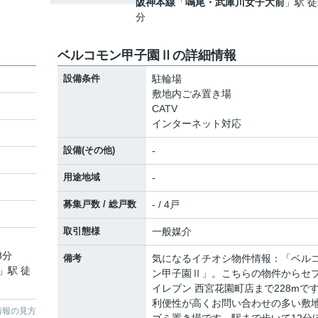
阪神本線
「
鳴尾・武庫川女子大前
」駅 徒
分
ベルコモン甲子園Ⅱの詳細情報
設備条件
駐輪場
敷地内ごみ置き場
CATV
インターネット対応
設備(その他)
-
用途地域
-
募集戸数 / 総戸数
- / 4戸
取引態様
一般媒介
8分
備考
気になるイチオシ物件情報：「ベル
」駅 徒
ン甲子園Ⅱ」。こちらの物件からセ
イレブン 西宮花園町店まで228mで
利便性が高くお問い合わせの多い敷
情報の見方