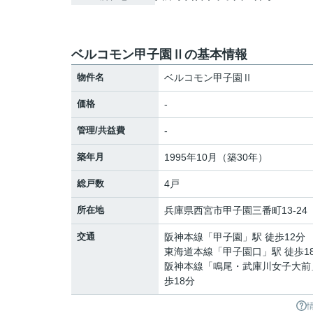
ベルコモン甲子園Ⅱの基本情報
物件名
ベルコモン甲子園Ⅱ
価格
-
管理/共益費
-
築年月
1995年10月（築30年）
総戸数
4戸
所在地
兵庫県
西宮市
甲子園三番町
13-24
交通
阪神本線
「
甲子園
」駅 徒歩12分
東海道本線
「
甲子園口
」駅 徒歩1
阪神本線
「
鳴尾・武庫川女子大前
歩18分