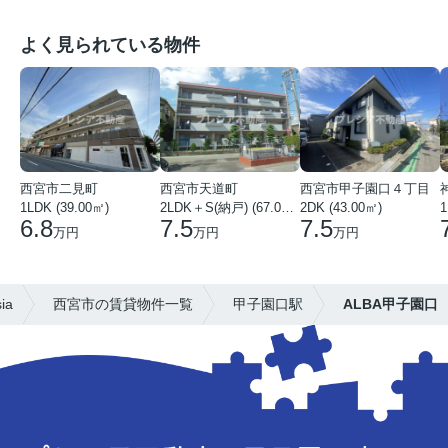
よく見られている物件
西宮市二見町
西宮市天道町
西宮市甲子園口４丁目
1LDK (39.00㎡)
2LDK＋S(納戸) (67.00㎡)
2DK (43.00㎡)
1
6.8
7.5
7.5
万円
万円
万円
ia
西宮市の賃貸物件一覧
甲子園口駅
ALBA甲子園口