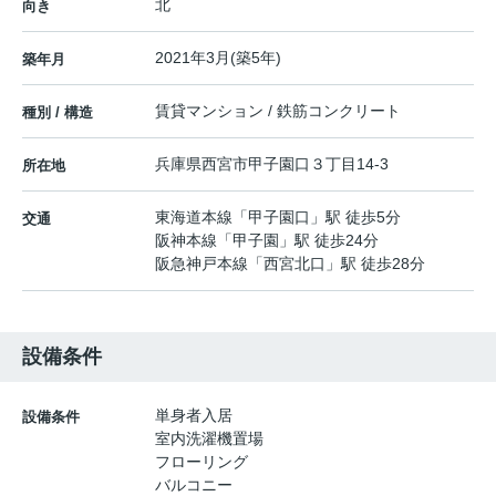
北
向き
2021年3月(築5年)
築年月
賃貸マンション / 鉄筋コンクリート
種別 / 構造
兵庫県
西宮市
甲子園口
３丁目14‐3
所在地
東海道本線
「
甲子園口
」駅 徒歩5分
交通
阪神本線
「
甲子園
」駅 徒歩24分
阪急神戸本線
「
西宮北口
」駅 徒歩28分
設備条件
単身者入居
設備条件
室内洗濯機置場
フローリング
バルコニー