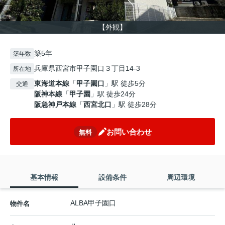
【外観】
築5年
築年数
兵庫県西宮市甲子園口３丁目14‐3
所在地
東海道本線
「
甲子園口
」駅 徒歩5分
交通
阪神本線
「
甲子園
」駅 徒歩24分
阪急神戸本線
「
西宮北口
」駅 徒歩28分
お問い合わせ
無料
基本情報
設備条件
周辺環境
ALBA甲子園口
物件名