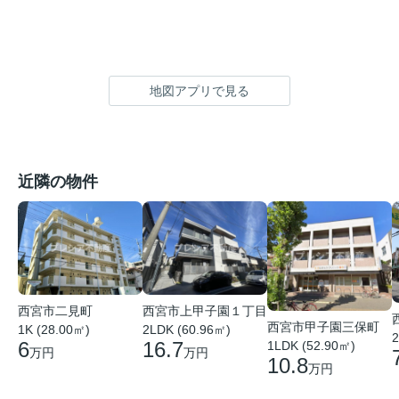
地図アプリで見る
近隣の物件
西宮市二見町
西宮市上甲子園１丁目
西宮市甲子園三保町
1K (28.00㎡)
2LDK (60.96㎡)
2
6
16.7
1LDK (52.90㎡)
万円
万円
10.8
万円