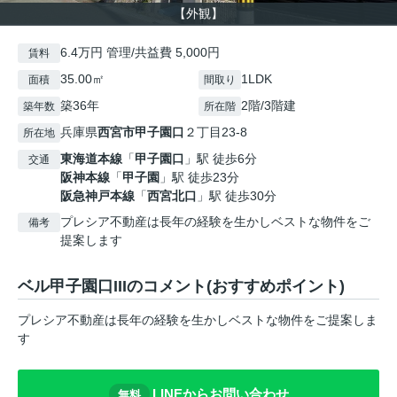
【外観】
6.4万円 管理/共益費 5,000円
賃料
35.00㎡
1LDK
面積
間取り
築36年
2階/3階建
築年数
所在階
兵庫県
西宮市
甲子園口
２丁目23-8
所在地
東海道本線
「
甲子園口
」駅 徒歩6分
交通
阪神本線
「
甲子園
」駅 徒歩23分
阪急神戸本線
「
西宮北口
」駅 徒歩30分
プレシア不動産は長年の経験を生かしベストな物件をご
備考
提案します
ベル甲子園口IIIのコメント(おすすめポイント)
プレシア不動産は長年の経験を生かしベストな物件をご提案しま
す
LINEからお問い合わせ
無料