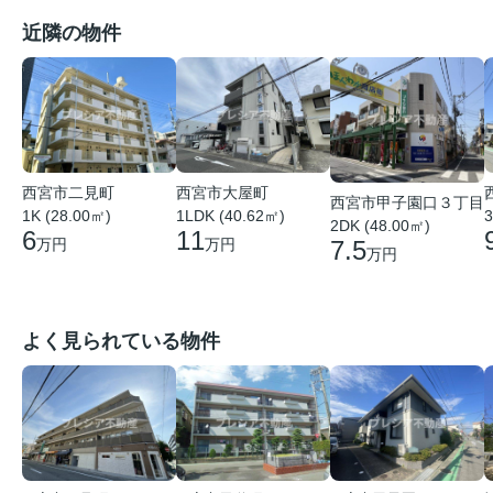
近隣の物件
西宮市二見町
西宮市大屋町
西宮市甲子園口３丁目
1K (28.00㎡)
1LDK (40.62㎡)
3
2DK (48.00㎡)
6
11
万円
万円
7.5
万円
よく見られている物件