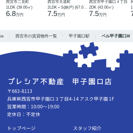
西宮市二見町
西宮市天道町
西宮市甲子園口４丁目
1LDK (39.00㎡)
2LDK＋S(納戸) (67.00㎡)
2DK (43.00㎡)
1
6.8
7.5
7.5
万円
万円
万円
a
西宮市の賃貸物件一覧
甲子園口駅
ベル甲子園口III
〒663-8113
兵庫県西宮市甲子園口３丁目4-14 アスク甲子園 1F
営業時間：10:00～19:00
定休日：不定休
トップページ
スタッフ紹介