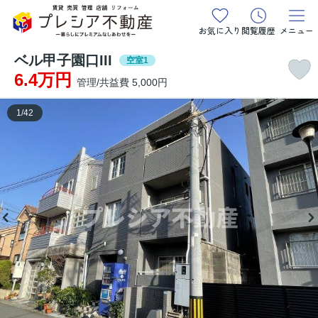
お気に入り
閲覧履歴
メニュー
ベル甲子園口III
空室1
6.4万円
管理/共益費 5,000円
1
/
42