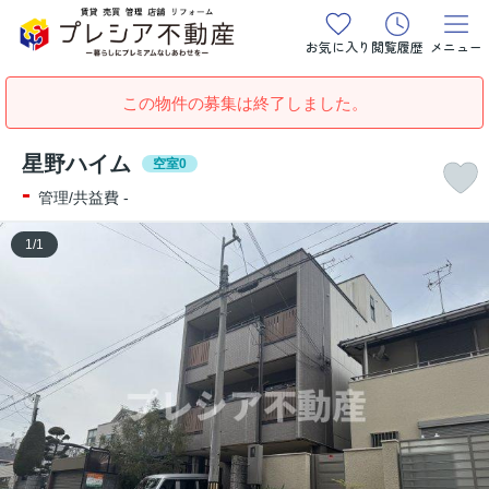
お気に入り
閲覧履歴
メニュー
この物件の募集は終了しました。
星野ハイム
空室0
-
管理/共益費 -
1
/
1