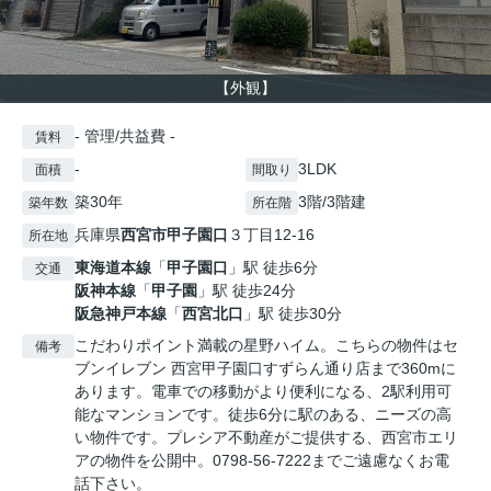
【外観】
- 管理/共益費 -
賃料
-
3LDK
面積
間取り
築30年
3階/3階建
築年数
所在階
兵庫県
西宮市
甲子園口
３丁目12-16
所在地
東海道本線
「
甲子園口
」駅 徒歩6分
交通
阪神本線
「
甲子園
」駅 徒歩24分
阪急神戸本線
「
西宮北口
」駅 徒歩30分
こだわりポイント満載の星野ハイム。こちらの物件はセ
備考
ブンイレブン 西宮甲子園口すずらん通り店まで360mに
あります。電車での移動がより便利になる、2駅利用可
能なマンションです。徒歩6分に駅のある、ニーズの高
い物件です。プレシア不動産がご提供する、西宮市エリ
アの物件を公開中。0798-56-7222までご遠慮なくお電
話下さい。