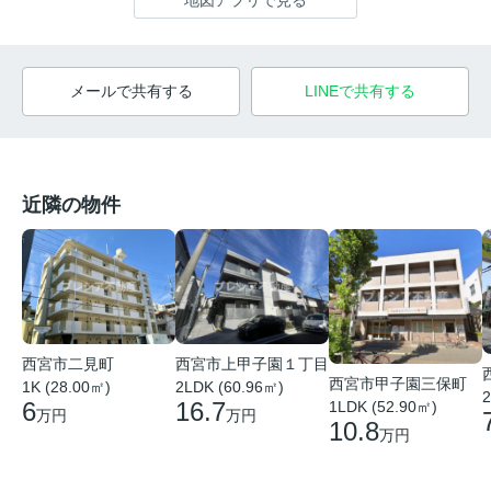
メールで共有する
LINEで共有する
近隣の物件
西宮市二見町
西宮市上甲子園１丁目
西宮市甲子園三保町
1K (28.00㎡)
2LDK (60.96㎡)
2
6
16.7
1LDK (52.90㎡)
万円
万円
10.8
万円