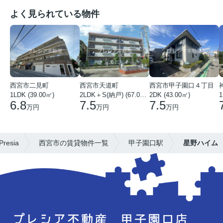
よく見られている物件
西宮市二見町
西宮市天道町
西宮市甲子園口４丁目
1LDK (39.00㎡)
2LDK＋S(納戸) (67.00㎡)
2DK (43.00㎡)
1
6.8
7.5
7.5
万円
万円
万円
esia
西宮市の賃貸物件一覧
甲子園口駅
星野ハイム