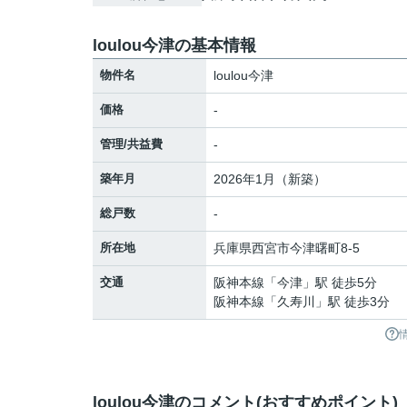
loulou今津の基本情報
物件名
loulou今津
価格
-
管理/共益費
-
築年月
2026年1月（新築）
総戸数
-
所在地
兵庫県
西宮市
今津曙町
8-5
交通
阪神本線
「
今津
」駅 徒歩5分
阪神本線
「
久寿川
」駅 徒歩3分
loulou今津のコメント(おすすめポイント)