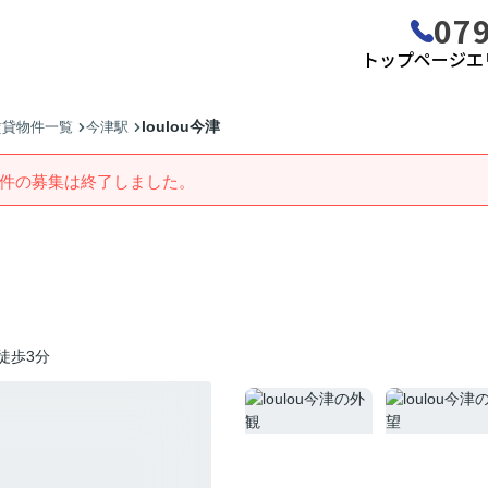
079
トップページ
エ
loulou今津
賃貸物件一覧
今津駅
件の募集は終了しました。
徒歩3分