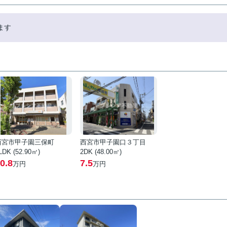
ます
西宮市甲子園三保町
西宮市甲子園口３丁目
LDK (52.90㎡)
2DK (48.00㎡)
0.8
7.5
万円
万円