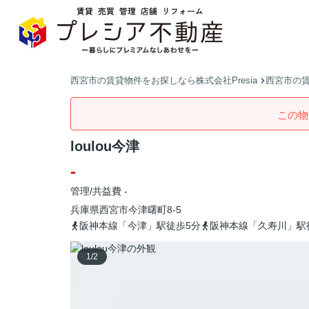
西宮市の賃貸物件をお探しなら株式会社Presia
西宮市の
この物
loulou今津
-
管理/共益費 -
兵庫県
西宮市
今津曙町
8-5
阪神本線「今津」駅徒歩5分
阪神本線「久寿川」駅
1
/
2