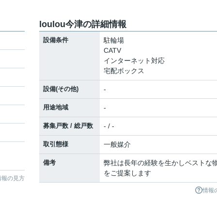
loulou今津の詳細情報
設備条件
駐輪場
CATV
インターネット対応
宅配ボックス
設備(その他)
-
用途地域
-
募集戸数 / 総戸数
- / -
取引態様
一般媒介
備考
弊社は長年の経験を生かしベストな
をご提案します
情報の見方
情報