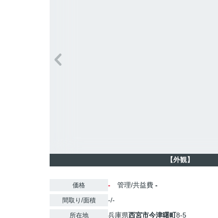
【外観】
-
管理/共益費
-
価格
-/-
間取り/面積
兵庫県
西宮市
今津曙町
8-5
所在地