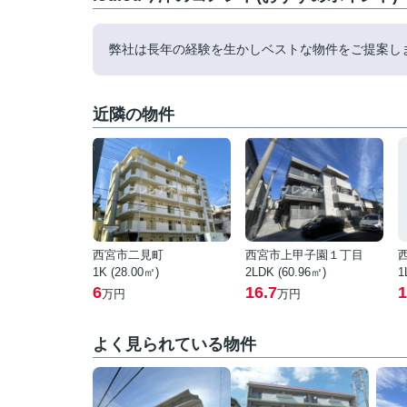
弊社は長年の経験を生かしベストな物件をご提案し
近隣の物件
西宮市二見町
西宮市上甲子園１丁目
1K (28.00㎡)
2LDK (60.96㎡)
1
6
16.7
1
万円
万円
よく見られている物件