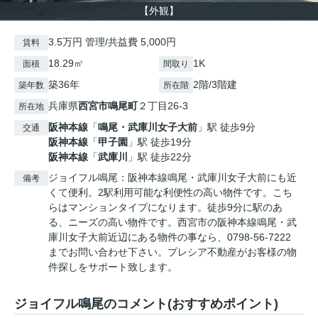
【外観】
3.5万円 管理/共益費 5,000円
賃料
18.29㎡
1K
面積
間取り
築36年
2階/3階建
築年数
所在階
兵庫県
西宮市
鳴尾町
２丁目26-3
所在地
阪神本線
「
鳴尾・武庫川女子大前
」駅 徒歩9分
交通
阪神本線
「
甲子園
」駅 徒歩19分
阪神本線
「
武庫川
」駅 徒歩22分
ジョイフル鳴尾：阪神本線鳴尾・武庫川女子大前にも近
備考
くて便利。2駅利用可能な利便性の高い物件です。こち
らはマンションタイプになります。徒歩9分に駅のあ
る、ニーズの高い物件です。西宮市の阪神本線鳴尾・武
庫川女子大前近辺にある物件の事なら、0798-56-7222
までお問い合わせ下さい。プレシア不動産がお客様の物
件探しをサポート致します。
ジョイフル鳴尾のコメント(おすすめポイント)