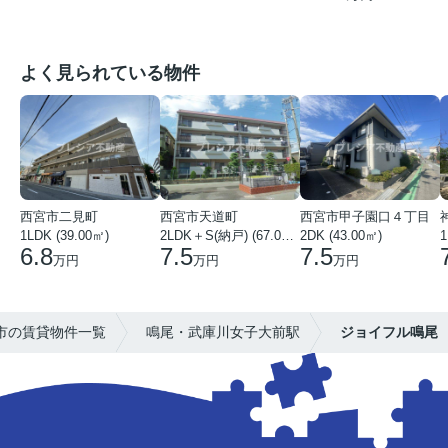
よく見られている物件
西宮市二見町
西宮市天道町
西宮市甲子園口４丁目
1LDK (39.00㎡)
2LDK＋S(納戸) (67.00㎡)
2DK (43.00㎡)
1
6.8
7.5
7.5
万円
万円
万円
市の賃貸物件一覧
鳴尾・武庫川女子大前駅
ジョイフル鳴尾