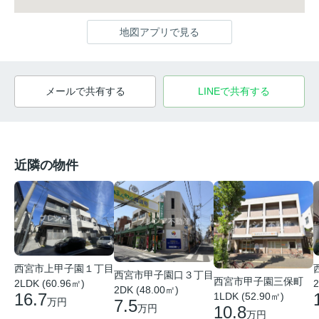
地図アプリで見る
メールで共有する
LINEで共有する
近隣の物件
西宮市上甲子園１丁目
西宮市甲子園口３丁目
西宮市甲子園三保町
2LDK (60.96㎡)
2
2DK (48.00㎡)
16.7
1LDK (52.90㎡)
万円
7.5
10.8
万円
万円