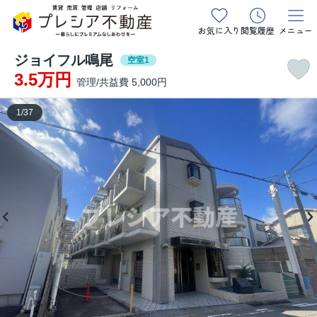
お気に入り
閲覧履歴
メニュー
ジョイフル鳴尾
空室1
3.5万円
管理/共益費 5,000円
1
/
37